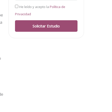
RGPD
He leído y acepto la
Política de
Privacidad
be
ra
Solicitar Estudio
o
de