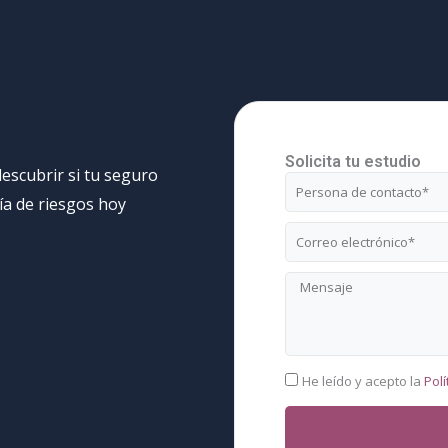
Solicita tu estudio
escubrir si tu seguro
Nombre
ría de riesgos hoy
Correo
electrónico
Mensaje
RGPD
He leído y acepto la
Polí