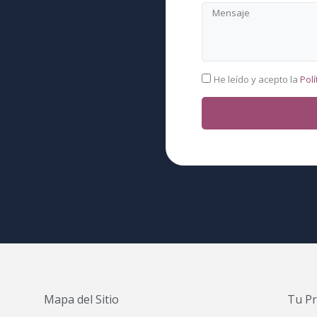
Mensaje
RGPD
He leído y acepto la
Polí
Mapa del Sitio
Tu Pr