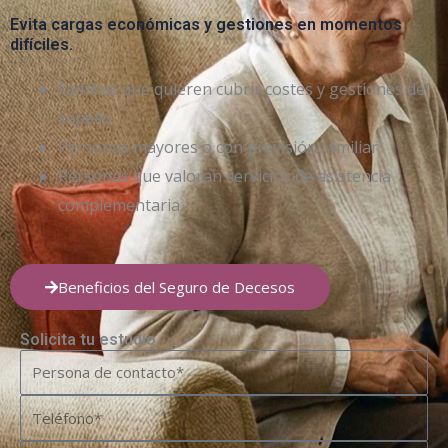
Evita cargas económicas y gestiones en momentos
difíciles.
Familias que quieren cubrir costes y gestiones del
sepelio
Personas mayores o con previsión familiar
Personas que valoran servicios de asistencia
complementaria
Beneficios del Seguro de Decesos
Solicita tu estudio
Nombre
Teléfono