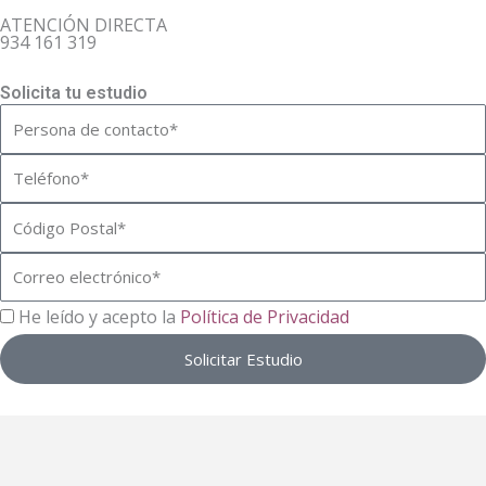
ATENCIÓN DIRECTA
934 161 319
Solicita tu estudio
Nombre
Teléfono
Código
Postal
Correo
electrónico
RGPD
He leído y acepto la
Política de Privacidad
Solicitar Estudio