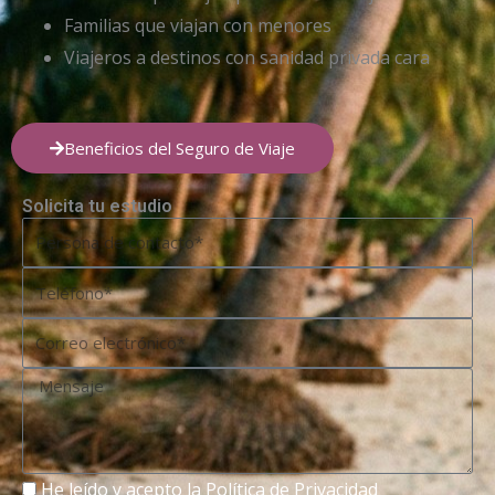
Familias que viajan con menores
Viajeros a destinos con sanidad privada cara
Beneficios del Seguro de Viaje
Solicita tu estudio
Nombre
Teléfono
Correo
electrónico
Mensaje
RGPD
He leído y acepto la
Política de Privacidad